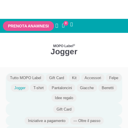
0
PRENOTA ANAMNESI
®
MOPO Label
Jogger
Tutto MOPO Label
Gift Card
Kit
Accessori
Felpe
Jogger
T-shirt
Pantaloncini
Giacche
Berretti
Idee regalo
Gift Card
Iniziative a pagamento
— Oltre il passo