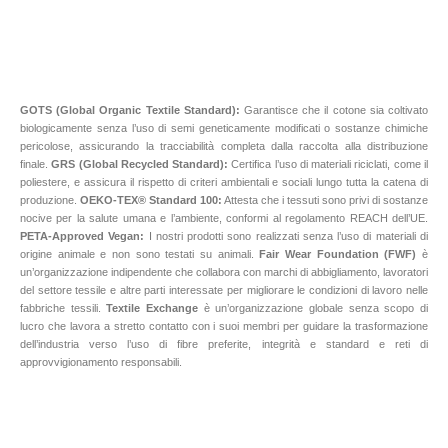
GOTS (Global Organic Textile Standard):
Garantisce che il cotone sia coltivato
biologicamente senza l’uso di semi geneticamente modificati o sostanze chimiche
pericolose, assicurando la tracciabilità completa dalla raccolta alla distribuzione
finale.
GRS (Global Recycled Standard):
Certifica l’uso di materiali riciclati, come il
poliestere, e assicura il rispetto di criteri ambientali e sociali lungo tutta la catena di
produzione.
OEKO-TEX® Standard 100:
Attesta che i tessuti sono privi di sostanze
nocive per la salute umana e l’ambiente, conformi al regolamento REACH dell’UE.
PETA-Approved Vegan:
I nostri prodotti sono realizzati senza l’uso di materiali di
origine animale e non sono testati su animali.
Fair Wear Foundation (FWF)
è
un’organizzazione indipendente che collabora con marchi di abbigliamento, lavoratori
del settore tessile e altre parti interessate per migliorare le condizioni di lavoro nelle
fabbriche tessili.
Textile Exchange
è un’organizzazione globale senza scopo di
lucro che lavora a stretto contatto con i suoi membri per guidare la trasformazione
dell’industria verso l’uso di fibre preferite, integrità e standard e reti di
approvvigionamento responsabili.