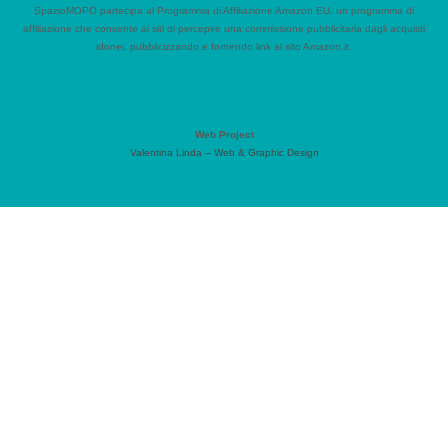
SpazioMOPO partecipa al Programma di Affiliazione Amazon EU, un programma di
affiliazione che consente ai siti di percepire una commissione pubblicitaria dagli acquisti
idonei, pubblicizzando e fornendo link al sito Amazon.it.
Web Project
Valentina Linda – Web & Graphic Design