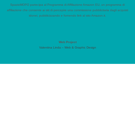
SpazioMOPO partecipa al Programma di Affiliazione Amazon EU, un programma di
affiliazione che consente ai siti di percepire una commissione pubblicitaria dagli acquisti
idonei, pubblicizzando e fornendo link al sito Amazon.it.
Web Project
Valentina Linda – Web & Graphic Design