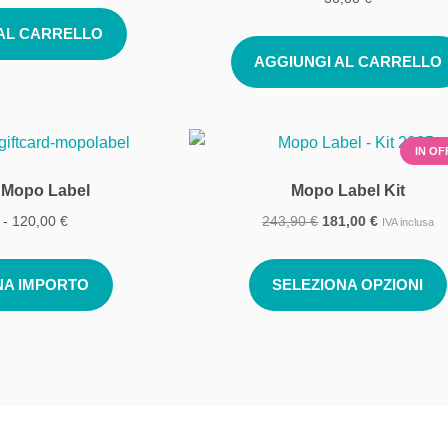
 AL CARRELLO
AGGIUNGI AL CARRELLO
IN OF
d Mopo Label
Mopo Label Kit
-
120,00
€
243,90
€
181,00
€
IVA inclusa
NA IMPORTO
SELEZIONA OPZIONI