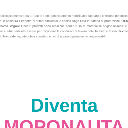
o biologicamente senza l’uso di semi geneticamente modificati o sostanze chimiche pericolose, 
ere, e assicura il rispetto di criteri ambientali e sociali lungo tutta la catena di produzione.
OEK
roved Vegan:
I nostri prodotti sono realizzati senza l’uso di materiali di origine animale 
 e altre parti interessate per migliorare le condizioni di lavoro nelle fabbriche tessili.
Textil
 fibre preferite, integrità e standard e reti di approvvigionamento responsabili.
Diventa
MOPONAUTA