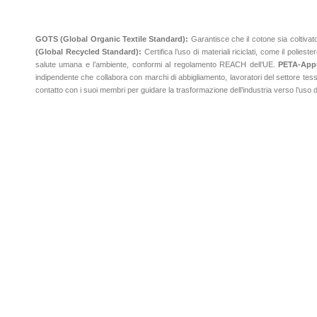
GOTS (Global Organic Textile Standard):
Garantisce che il cotone sia coltivat
(Global Recycled Standard):
Certifica l’uso di materiali riciclati, come il poliest
salute umana e l’ambiente, conformi al regolamento REACH dell’UE.
PETA-App
indipendente che collabora con marchi di abbigliamento, lavoratori del settore tessile
contatto con i suoi membri per guidare la trasformazione dell’industria verso l’uso di