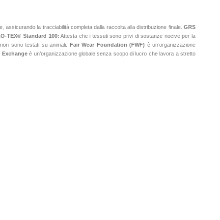
assicurando la tracciabilità completa dalla raccolta alla distribuzione finale.
GRS
O-TEX® Standard 100:
Attesta che i tessuti sono privi di sostanze nocive per la
e non sono testati su animali.
Fair Wear Foundation (FWF)
è un’organizzazione
e Exchange
è un’organizzazione globale senza scopo di lucro che lavora a stretto