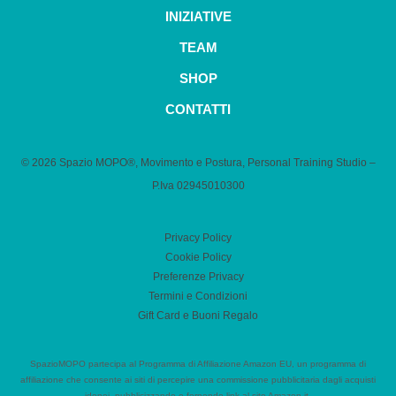
INIZIATIVE
TEAM
SHOP
CONTATTI
© 2026 Spazio MOPO®, Movimento e Postura, Personal Training Studio –
P.Iva 0​2945010300
Privacy Policy
Cookie Policy
Preferenze Privacy
Termini e Condizioni
Gift Card e Buoni Regalo
SpazioMOPO partecipa al Programma di Affiliazione Amazon EU, un programma di
affiliazione che consente ai siti di percepire una commissione pubblicitaria dagli acquisti
idonei, pubblicizzando e fornendo link al sito Amazon.it.