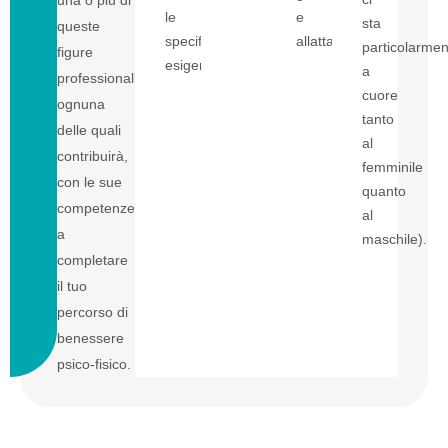
una o più di
le
e
sta
queste
specifiche
allattamento.
particolarmen
figure
esigenze.
a
professionali,
cuore
ognuna
tanto
delle quali
al
contribuirà,
femminile
con le sue
quanto
competenze,
al
a
maschile).
completare
il tuo
percorso di
benessere
psico-fisico.