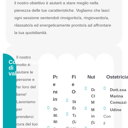
il nostro obiettivo è aiutarti a stare meglio nella
pienezza delle tue caratteristiche. Vogliamo che lasci
ogni sessione sentendoti rinvigorito/a, ringiovanito/a,
rilassato/a ed energeticamente pronto/a ad affrontare
la tua quotidianità.
Il nostro
Collaborazioni
motto è:
di
aiutare le
valore
Psicoterapia
Fisioterapia
Nutrizione
Ostetrici
persone e
e
e
far loro del
Dott.ssa
Dott.ssa
neuropsichiatria
Osteopatia​
bene!
Chiara
Marina
infantile
Lavoriamo
Studio
Muzzolini
Comuzzi
EquiLibra
per
Dott.ssa
Magnano
Udine
Martina
Tavagnacco
in Riviera
Con
prenderci
Murdocco
(UD)
(UD)
il
cura del tuo