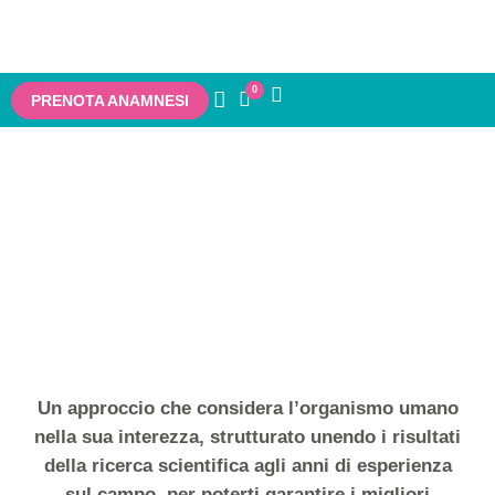
0
PRENOTA ANAMNESI
Metodo
Il Metodo MOPO® è un approccio innovativo nel
campo della chinesiologia
Un approccio che considera l’organismo umano
nella sua interezza, strutturato unendo i risultati
della ricerca scientifica agli anni di esperienza
sul campo, per poterti garantire i migliori