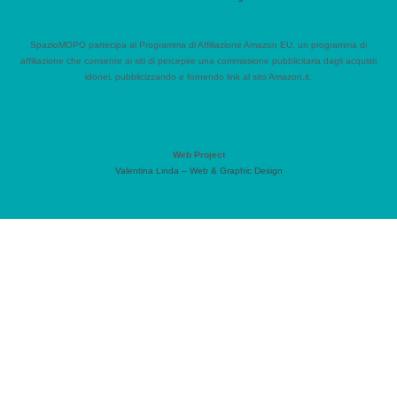
SpazioMOPO partecipa al Programma di Affiliazione Amazon EU, un programma di
affiliazione che consente ai siti di percepire una commissione pubblicitaria dagli acquisti
idonei, pubblicizzando e fornendo link al sito Amazon.it.
Web Project
Valentina Linda – Web & Graphic Design