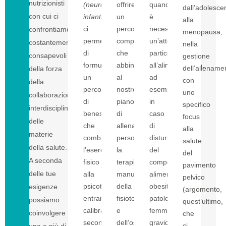
nutrizionisti
(neuropsichiatra
offrire
quando
dall’adolesce
con cui ci
infantile)
un
è
alla
ci
percorso
necessaria
confrontiamo
menopausa,
permette
completo
un’attenzione
costantemente,
nella
di
che
particolare
consapevoli
gestione
formulare
abbina
all’alimentazione,
dell’allename
della forza
un
al
ad
con
della
percorso
nostro
esempio
uno
collaborazione
di
piano
in
specifico
interdisciplinare
benessere
di
caso
focus
delle
che
allenamento
di
alla
materie
combina
personalizzato
disturbi
salute
della salute.
l’esercizio
la
del
del
A seconda
fisico
terapia
comportamento
pavimento
delle tue
alla
manuale
alimentare,
pelvico
psicoterapia,
della
obesità,
esigenze
(argomento,
entrambi
fisioterapia
patologie
possiamo
quest’ultimo,
calibrati
e
femminili,
coinvolgere
che
secondo
dell’osteopatia.
gravidanza
ci