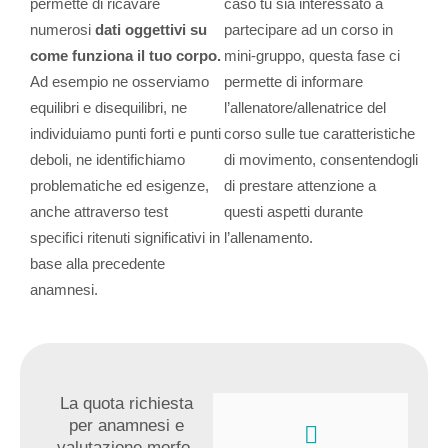
permette di ricavare
caso tu sia interessato a
numerosi
dati oggettivi su
partecipare ad un corso in
come funziona il tuo corpo.
mini-gruppo, questa fase ci
Ad esempio ne osserviamo
permette di informare
equilibri e disequilibri, ne
l’allenatore/allenatrice del
individuiamo punti forti e punti
corso sulle tue caratteristiche
deboli, ne identifichiamo
di movimento, consentendogli
problematiche ed esigenze,
di prestare attenzione a
anche attraverso test
questi aspetti durante
specifici ritenuti significativi in
l’allenamento.
base alla precedente
anamnesi.
La quota richiesta
per anamnesi e
valutazione morfo-