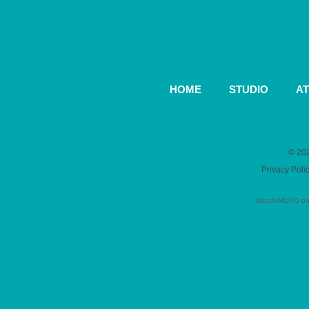
HOME
STUDIO
AT
© 202
Privacy Poli
SpazioMOPO parte