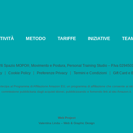
TIVITÀ
METODO
TARIFFE
INIZIATIVE
TEA
6 Spazio MOPO®, Movimento e Postura, Personal Training Studio – P.Iva 0​2945
cy
Cookie Policy
Preferenze Privacy
Termini e Condizioni
Gift Card e
cipa al Programma di Affiliazione Amazon EU, un programma di affiliazione che consente ai siti
commissione pubblicitaria dagli acquisti idonei, pubblicizzando e fornendo link al sito Amazon.it.
Web Project
Valentina Linda – Web & Graphic Design