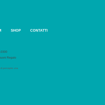
M
SHOP
CONTATTI
010300
 Buoni Regalo
 di percepire una