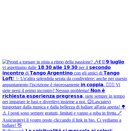
Bollywood: 𝗟𝗮 𝘀𝗽𝗶𝗿𝗶𝘁𝘂𝗮𝗹𝗶𝘁𝗮̀ 𝘀𝗶 𝗺𝗲𝘀𝗰𝗼𝗹𝗮 𝗮𝗶 𝗰𝗼𝗹𝗼𝗿𝗶!