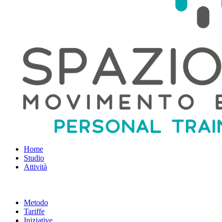
Home
Studio
Attività
PERSONAL TRAINING
CORSI IN MINI-GRUPPO
MASSAGGI
Metodo
Tariffe
Iniziative