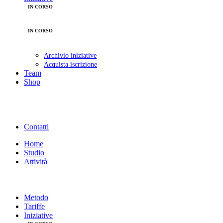
IN CORSO
Partecipazione gratuita
ATTIVIAMO I PARCHI
IN CORSO
OLTRE IL PASSO
Partecipazione a pagamento
Archivio iniziative
Acquista iscrizione
Team
Shop
MOPO LABEL
GIFT CARD
INIZIATIVE
CONSIGLI AMAZON
Contatti
Home
Studio
Attività
PERSONAL TRAINING
CORSI IN MINI-GRUPPO
MASSAGGI
Metodo
Tariffe
Iniziative