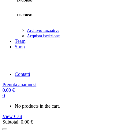
IN CORSO
Partecipazione gratuita
ATTIVIAMO I PARCHI
IN CORSO
OLTRE IL PASSO
Partecipazione a pagamento
Archivio iniziative
Acquista iscrizione
Team
Shop
MOPO LABEL
GIFT CARD
INIZIATIVE
CONSIGLI AMAZON
Contatti
Prenota anamnesi
0,00
€
0
No products in the cart.
View Cart
Subtotal:
0,00
€