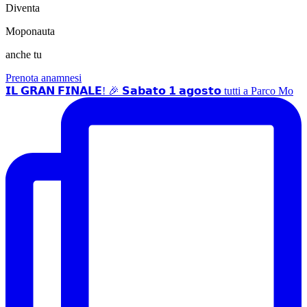
Diventa
Moponauta
anche tu
Prenota anamnesi
𝗜𝗟 𝗚𝗥𝗔𝗡 𝗙𝗜𝗡𝗔𝗟𝗘! 🎉 𝗦𝗮𝗯𝗮𝘁𝗼 𝟭 𝗮𝗴𝗼𝘀𝘁𝗼 tutti a Parco Mo