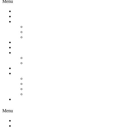
Menu
HOME
STUDIO
ATTIVITÀ
PERSONAL TRAINING
CORSI
MASSAGGI
METODO
TARIFFE
INIZIATIVE
ATTIVIAMO I PARCHI 2026
OLTRE IL PASSO 2026
TEAM
SHOP
MOPO LABEL
GIFT CARD
INIZIATIVE A PAGAMENTO
CONSIGLIATI SU AMAZON
CONTATTI
Menu
Newsletter
Lavora con noi