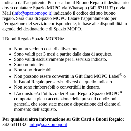
indicato dall’acquirente. Per riscattare il Buono Regalo il destinatario
dovrà contattare Spazio MOPO via Whatsapp (342.6311132) o via
Mail (
info@spaziomopo.it
) indicando il codice del suo buono
regalo. Sarà cura di Spazio MOPO fissare l’appuntamento per
l’erogazione del servizio corrispondente, in base alle disponibilità in
agenda del destinatario e di Spazio MOPO.
I Buoni Regalo Spazio MOPO®:
Non prevedono costi di attivazione.
Sono validi per 3 mesi a partire dalla data di acquisto.
Sono validi esclusivamente per il servizio indicato.
Sono nominativi.
Non sono ricaricabili.
®
Non possono essere convertiti in Gift Card MOPO Label
o
in Buoni Regalo per servizi diversi da quello indicato.
Non sono rimborsabili o convertibili in denaro.
®
L’acquisto e/o l’utilizzo dei Buoni Regalo Spazio MOPO
comporta la piena accettazione delle presenti condizioni
generali, che sono state messe a disposizione del cliente al
momento dell’acquisto.
Per qualsiasi altra informazione su Gift Card e Buoni Regalo:
342.6311132 |
info@spaziomopo.it