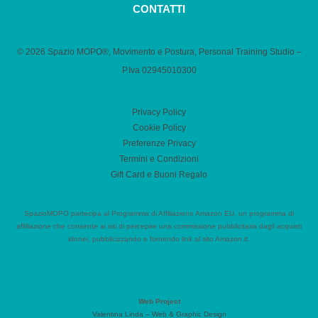
CONTATTI
© 2026 Spazio MOPO®, Movimento e Postura, Personal Training Studio –
P.Iva 0​2945010300
Privacy Policy
Cookie Policy
Preferenze Privacy
Termini e Condizioni
Gift Card e Buoni Regalo
SpazioMOPO partecipa al Programma di Affiliazione Amazon EU, un programma di
affiliazione che consente ai siti di percepire una commissione pubblicitaria dagli acquisti
idonei, pubblicizzando e fornendo link al sito Amazon.it.
Web Project
Valentina Linda – Web & Graphic Design