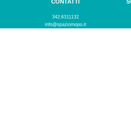
CONTATTI
S
342.6311132
info@spaziomopo.it
TIVITÀ
METODO
TARIFFE
INIZIATIVE
TEA
6 Spazio MOPO®, Movimento e Postura, Personal Training Studio – P.Iva 0​2945
cy
Cookie Policy
Preferenze Privacy
Termini e Condizioni
Gift Card e
cipa al Programma di Affiliazione Amazon EU, un programma di affiliazione che consente ai siti