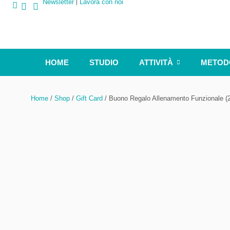
Newsletter
Lavora con noi
HOME
STUDIO
ATTIVITÀ
METOD
Home
/
Shop
/
Gift Card
/
Buono Regalo Allenamento Funzionale (2 
Buono Regalo Allenamento Funzionale 
Da:
A:
Messaggio: