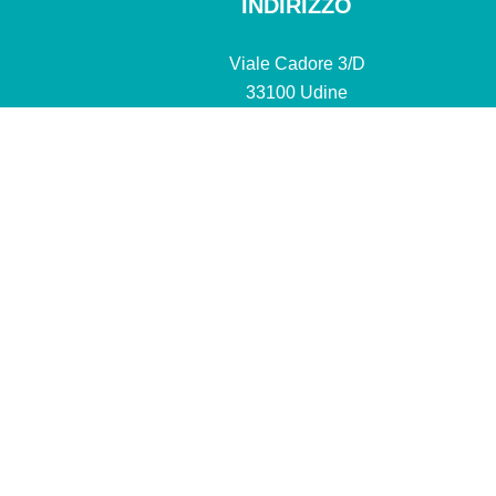
INDIRIZZO
Viale Cadore 3/D
33100 Udine
HOME
STUDIO
AT
© 202
Privacy Poli
SpazioMOPO parte