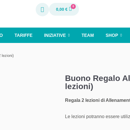
0
0,00
€
O
TARIFFE
INIZIATIVE
TEAM
SHOP
lezioni)
Buono Regalo Al
lezioni)
(2 lezioni)
36,00 €
Regala 2 lezioni di Allenamen
Le lezioni potranno essere util