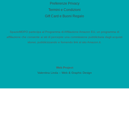
Preferenze Privacy
Termini e Condizioni
Gift Card e Buoni Regalo
SpazioMOPO partecipa al Programma di Affiliazione Amazon EU, un programma di
affiliazione che consente ai siti di percepire una commissione pubblicitaria dagli acquisti
idonei, pubblicizzando e fornendo link al sito Amazon.it.
Web Project
Valentina Linda – Web & Graphic Design