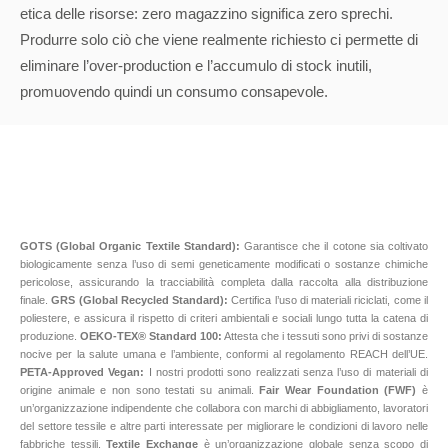
etica delle risorse: zero magazzino significa zero sprechi.
Produrre solo ciò che viene realmente richiesto ci permette di
eliminare l’over-production e l’accumulo di stock inutili,
promuovendo quindi un consumo consapevole.
GOTS (Global Organic Textile Standard):
Garantisce che il cotone sia coltivato
biologicamente senza l’uso di semi geneticamente modificati o sostanze chimiche
pericolose, assicurando la tracciabilità completa dalla raccolta alla distribuzione
finale.
GRS (Global Recycled Standard):
Certifica l’uso di materiali riciclati, come il
poliestere, e assicura il rispetto di criteri ambientali e sociali lungo tutta la catena di
produzione.
OEKO-TEX® Standard 100:
Attesta che i tessuti sono privi di sostanze
nocive per la salute umana e l’ambiente, conformi al regolamento REACH dell’UE.
PETA-Approved Vegan:
I nostri prodotti sono realizzati senza l’uso di materiali di
origine animale e non sono testati su animali.
Fair Wear Foundation (FWF)
è
un’organizzazione indipendente che collabora con marchi di abbigliamento, lavoratori
del settore tessile e altre parti interessate per migliorare le condizioni di lavoro nelle
fabbriche tessili.
Textile Exchange
è un’organizzazione globale senza scopo di