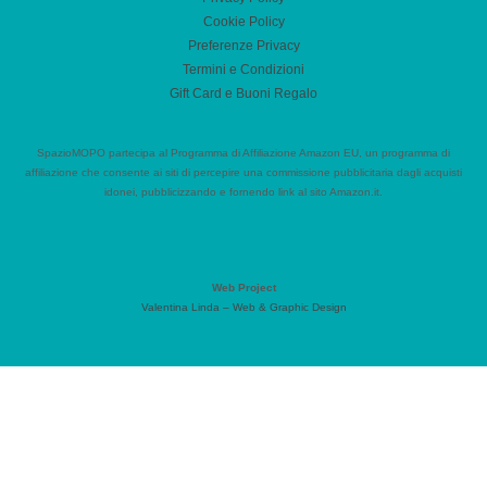
Cookie Policy
Preferenze Privacy
Termini e Condizioni
Gift Card e Buoni Regalo
SpazioMOPO partecipa al Programma di Affiliazione Amazon EU, un programma di
affiliazione che consente ai siti di percepire una commissione pubblicitaria dagli acquisti
idonei, pubblicizzando e fornendo link al sito Amazon.it.
Web Project
Valentina Linda – Web & Graphic Design