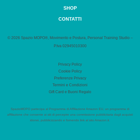
SHOP
CONTATTI
© 2026 Spazio MOPO®, Movimento e Postura, Personal Training Studio –
P.Iva 0​2945010300
Privacy Policy
Cookie Policy
Preferenze Privacy
Termini e Condizioni
Gift Card e Buoni Regalo
SpazioMOPO partecipa al Programma di Affiliazione Amazon EU, un programma di
affiliazione che consente ai siti di percepire una commissione pubblicitaria dagli acquisti
idonei, pubblicizzando e fornendo link al sito Amazon.it.