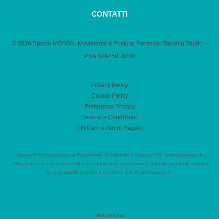
CONTATTI
© 2026 Spazio MOPO®, Movimento e Postura, Personal Training Studio –
P.Iva 0​2945010300
Privacy Policy
Cookie Policy
Preferenze Privacy
Termini e Condizioni
Gift Card e Buoni Regalo
SpazioMOPO partecipa al Programma di Affiliazione Amazon EU, un programma di
affiliazione che consente ai siti di percepire una commissione pubblicitaria dagli acquisti
idonei, pubblicizzando e fornendo link al sito Amazon.it.
Web Project