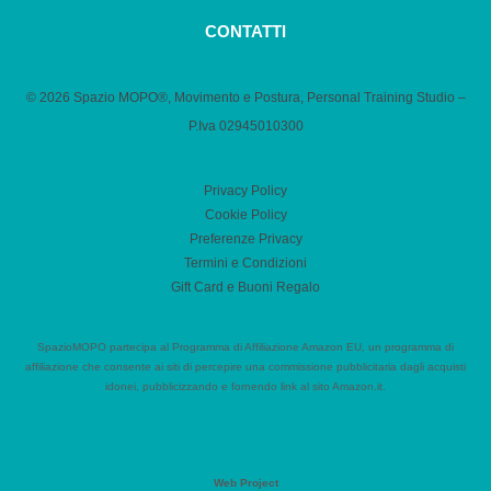
CONTATTI
© 2026 Spazio MOPO®, Movimento e Postura, Personal Training Studio –
P.Iva 0​2945010300
Privacy Policy
Cookie Policy
Preferenze Privacy
Termini e Condizioni
Gift Card e Buoni Regalo
SpazioMOPO partecipa al Programma di Affiliazione Amazon EU, un programma di
affiliazione che consente ai siti di percepire una commissione pubblicitaria dagli acquisti
idonei, pubblicizzando e fornendo link al sito Amazon.it.
Web Project