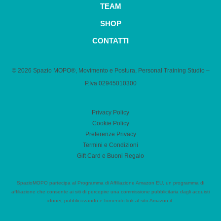
TEAM
SHOP
CONTATTI
© 2026 Spazio MOPO®, Movimento e Postura, Personal Training Studio –
P.Iva 0​2945010300
Privacy Policy
Cookie Policy
Preferenze Privacy
Termini e Condizioni
Gift Card e Buoni Regalo
SpazioMOPO partecipa al Programma di Affiliazione Amazon EU, un programma di
affiliazione che consente ai siti di percepire una commissione pubblicitaria dagli acquisti
idonei, pubblicizzando e fornendo link al sito Amazon.it.