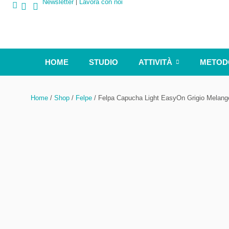
Newsletter
Lavora con noi
HOME
STUDIO
ATTIVITÀ
METOD
Home
/
Shop
/
Felpe
/ Felpa Capucha Light EasyOn Grigio Melange