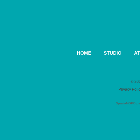
HOME
STUDIO
AT
© 202
Privacy Poli
SpazioMOPO parte