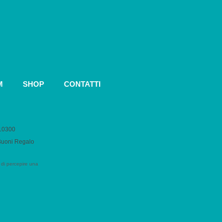
M
SHOP
CONTATTI
010300
 Buoni Regalo
 di percepire una