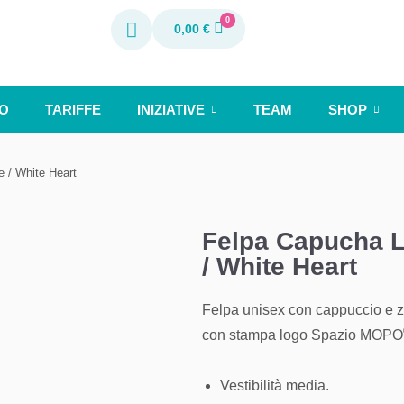
0
0,00
€
O
TARIFFE
INIZIATIVE
TEAM
SHOP
 / White Heart
Felpa Capucha L
/ White Heart
Felpa unisex con cappuccio e zi
con stampa logo Spazio MOPO
Vestibilità media.