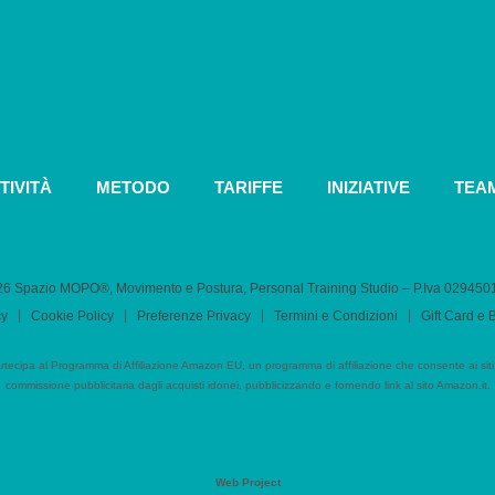
TIVITÀ
METODO
TARIFFE
INIZIATIVE
TEA
6 Spazio MOPO®, Movimento e Postura, Personal Training Studio – P.Iva 0​2945
cy
Cookie Policy
Preferenze Privacy
Termini e Condizioni
Gift Card e
cipa al Programma di Affiliazione Amazon EU, un programma di affiliazione che consente ai siti
commissione pubblicitaria dagli acquisti idonei, pubblicizzando e fornendo link al sito Amazon.it.
Web Project