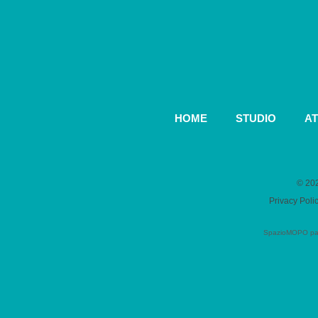
HOME
STUDIO
AT
© 202
Privacy Poli
SpazioMOPO parte