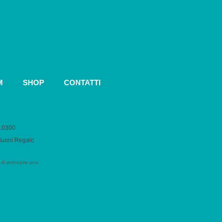
M
SHOP
CONTATTI
010300
 Buoni Regalo
 di percepire una