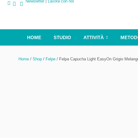
Newsletter
Lavora con noi
HOME
STUDIO
ATTIVITÀ
METOD
Home
/
Shop
/
Felpe
/ Felpa Capucha Light EasyOn Grigio Melange