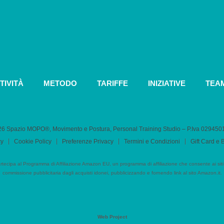
TIVITÀ
METODO
TARIFFE
INIZIATIVE
TEA
6 Spazio MOPO®, Movimento e Postura, Personal Training Studio – P.Iva 0​2945
cy
Cookie Policy
Preferenze Privacy
Termini e Condizioni
Gift Card e
cipa al Programma di Affiliazione Amazon EU, un programma di affiliazione che consente ai siti
commissione pubblicitaria dagli acquisti idonei, pubblicizzando e fornendo link al sito Amazon.it.
Web Project