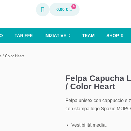
0
0,00
€
O
TARIFFE
INIZIATIVE
TEAM
SHOP
 / Color Heart
Felpa Capucha L
/ Color Heart
Felpa unisex con cappuccio e zi
con stampa logo Spazio MOPO
Vestibilità media.