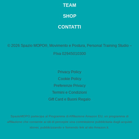
TEAM
SHOP
CONTATTI
© 2026 Spazio MOPO®, Movimento e Postura, Personal Training Studio –
P.Iva 0​2945010300
Privacy Policy
Cookie Policy
Preferenze Privacy
Termini e Condizioni
Gift Card e Buoni Regalo
SpazioMOPO partecipa al Programma di Affiliazione Amazon EU, un programma di
affiliazione che consente ai siti di percepire una commissione pubblicitaria dagli acquisti
idonei, pubblicizzando e fornendo link al sito Amazon.it.