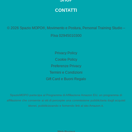
CONTATTI
© 2026 Spazio MOPO®, Movimento e Postura, Personal Training Studio –
P.Iva 0​2945010300
Privacy Policy
Cookie Policy
Preferenze Privacy
Termini e Condizioni
Gift Card e Buoni Regalo
SpazioMOPO partecipa al Programma di Affiliazione Amazon EU, un programma di
affiliazione che consente ai siti di percepire una commissione pubblicitaria dagli acquisti
idonei, pubblicizzando e fornendo link al sito Amazon.it.
Web Project