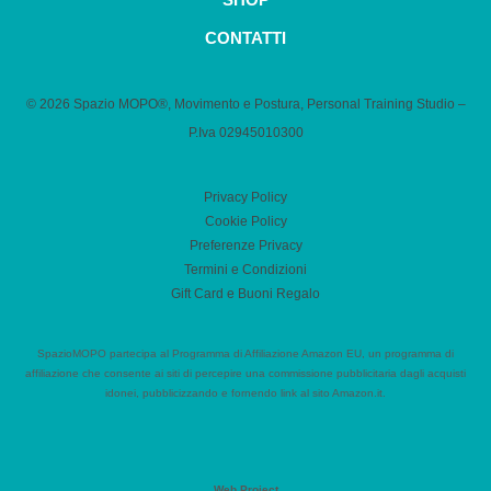
CONTATTI
© 2026 Spazio MOPO®, Movimento e Postura, Personal Training Studio –
P.Iva 0​2945010300
Privacy Policy
Cookie Policy
Preferenze Privacy
Termini e Condizioni
Gift Card e Buoni Regalo
SpazioMOPO partecipa al Programma di Affiliazione Amazon EU, un programma di
affiliazione che consente ai siti di percepire una commissione pubblicitaria dagli acquisti
idonei, pubblicizzando e fornendo link al sito Amazon.it.
Web Project