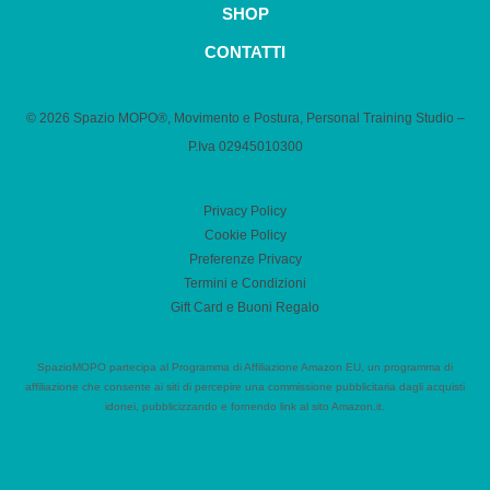
SHOP
CONTATTI
© 2026 Spazio MOPO®, Movimento e Postura, Personal Training Studio –
P.Iva 0​2945010300
Privacy Policy
Cookie Policy
Preferenze Privacy
Termini e Condizioni
Gift Card e Buoni Regalo
SpazioMOPO partecipa al Programma di Affiliazione Amazon EU, un programma di
affiliazione che consente ai siti di percepire una commissione pubblicitaria dagli acquisti
idonei, pubblicizzando e fornendo link al sito Amazon.it.