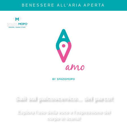
BENESSERE ALL'ARIA APERTA
In collaborazione con:
Sali sul palcoscenico... del parco!
Esplora l’uso della voce e l’espressione del
corpo in scena!