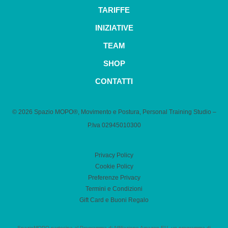
TARIFFE
INIZIATIVE
TEAM
SHOP
CONTATTI
© 2026 Spazio MOPO®, Movimento e Postura, Personal Training Studio –
P.Iva 0​2945010300
Privacy Policy
Cookie Policy
Preferenze Privacy
Termini e Condizioni
Gift Card e Buoni Regalo
SpazioMOPO partecipa al Programma di Affiliazione Amazon EU, un programma di