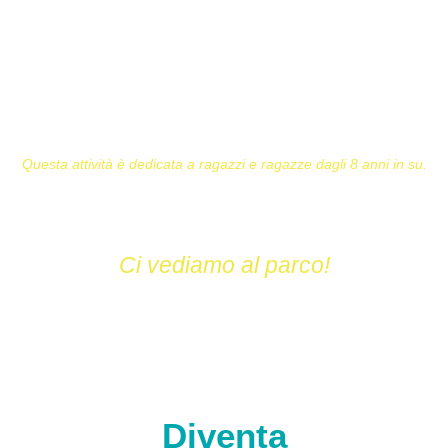
Attraverso divertenti giochi teatrali e tanta improvvisazione
guidata, impareremo a fare gruppo e a gestire ogni situazione
con creatività.
Pronti a liberare la vostra fantasia e a mettervi in gioco all’aria
aperta?
Questa attività è dedicata a ragazzi e ragazze dagli 8 anni in su.
Ci vediamo al parco!
Diventa