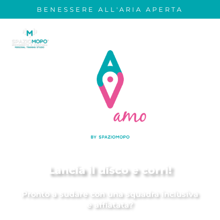
BENESSERE ALL'ARIA APERTA
In collaborazione con:
Lancia il disco e corri!
Pronto a sudare con una squadra inclusiva
e affiatata?