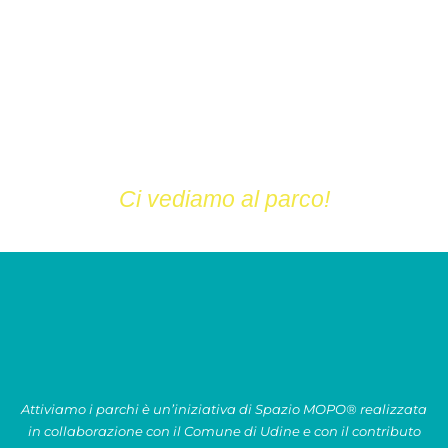
Vieni a scoprire Ultimate Frisbee! Uno sport di squadra
veloce e intenso, che unisce corsa, strategia e tecnica.
La cosa più bella? Si gioca senza arbitro, perché tutto si
basa sullo
Spirit of the Game
: rispetto, fair play e
collaborazione.
Ci vediamo al parco!
Attiviamo i parchi è un’iniziativa di Spazio MOPO® realizzata
in collaborazione con il Comune di Udine e con il contributo