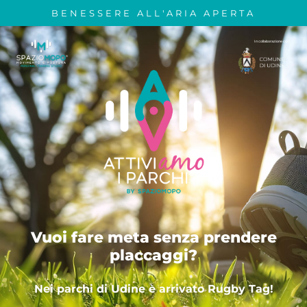
BENESSERE ALL'ARIA APERTA
In collaborazione con:
Vuoi fare meta senza prendere
placcaggi?
Nei parchi di Udine è arrivato Rugby Tag!