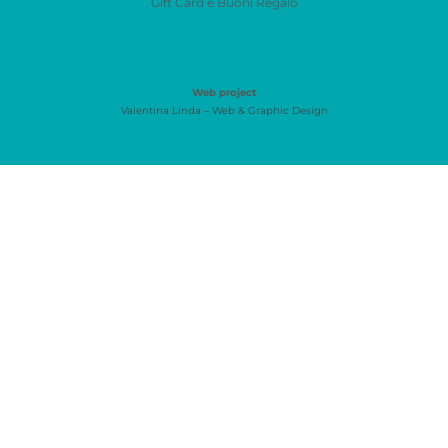
Gift Card e Buoni Regalo
Web project
Valentina Linda – Web & Graphic Design