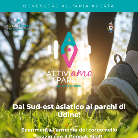
BENESSERE ALL'ARIA APERTA
In collaborazione con:
Dal Sud-est asiatico ai parchi di
Udine!
Sperimenta l’armonia del corpo nello
spazio con il Pençak Silat!