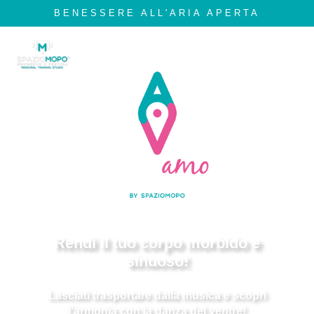
BENESSERE ALL'ARIA APERTA
In collaborazione con:
Rendi il tuo corpo morbido e
sinuoso!
Lasciati trasportare dalla musica e scopri
l’armonia con la danza del ventre!