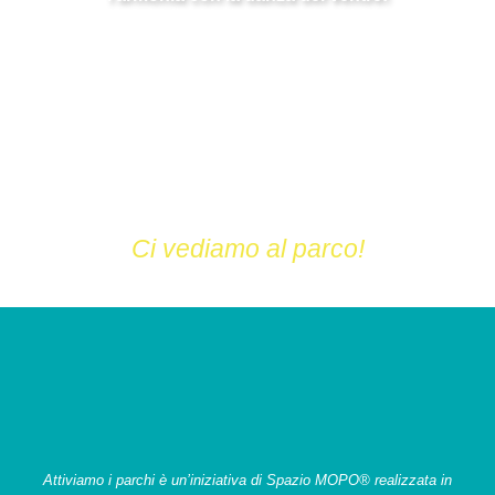
Inizieremo con un dolce riscaldamento per sciogliere le
tensioni, per poi imparare i movimenti caratteristici di questa
magnifica danza. L’obiettivo? Sviluppare una percezione più
profonda di sé stesse, attraverso un vero e proprio viaggio di
consapevolezza e connessione.
Ci vediamo al parco!
Attiviamo i parchi è un’iniziativa di Spazio MOPO® realizzata in